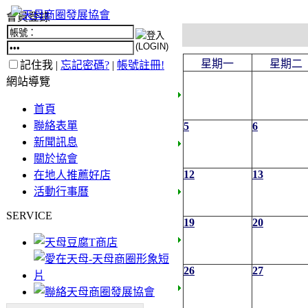
會員登錄
星期一
星期二
記住我 |
忘記密碼?
|
帳號註冊!
網站導覽
首頁
聯絡表單
5
6
新聞訊息
關於協會
12
13
在地人推薦好店
活動行事曆
SERVICE
19
20
26
27