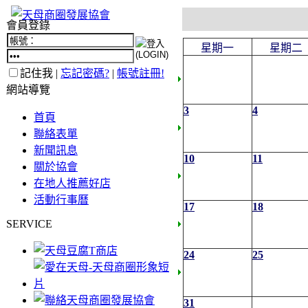
會員登錄
星期一
星期二
記住我 |
忘記密碼?
|
帳號註冊!
網站導覽
3
4
首頁
聯絡表單
新聞訊息
10
11
關於協會
在地人推薦好店
活動行事曆
17
18
SERVICE
24
25
31