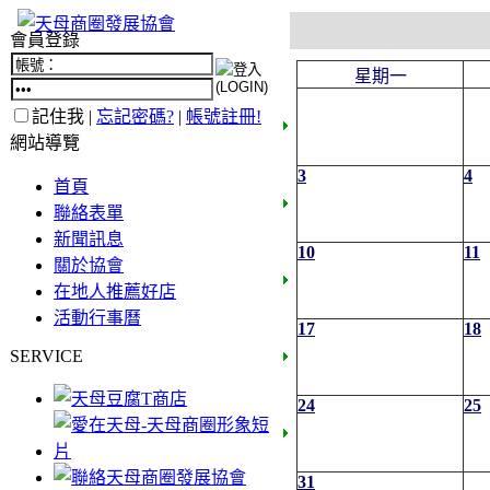
會員登錄
星期一
記住我 |
忘記密碼?
|
帳號註冊!
網站導覽
3
4
首頁
聯絡表單
新聞訊息
10
11
關於協會
在地人推薦好店
活動行事曆
17
18
SERVICE
24
25
31