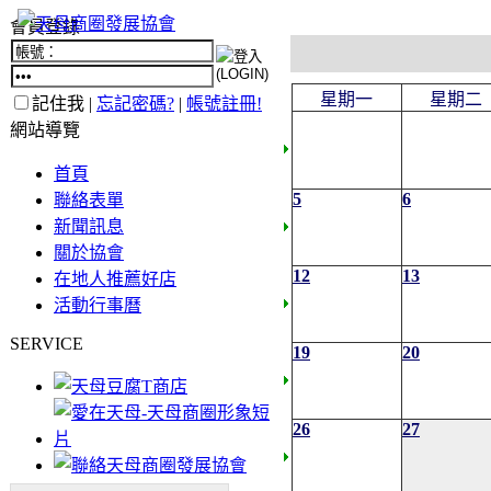
會員登錄
星期一
星期二
記住我 |
忘記密碼?
|
帳號註冊!
網站導覽
首頁
5
6
聯絡表單
新聞訊息
關於協會
12
13
在地人推薦好店
活動行事曆
SERVICE
19
20
26
27