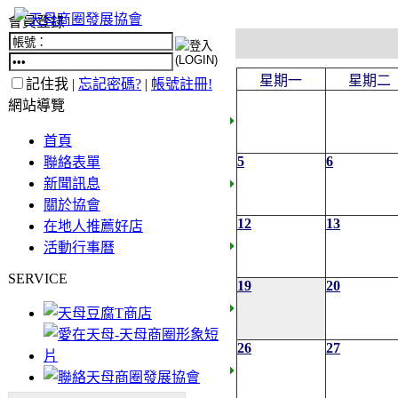
會員登錄
星期一
星期二
記住我 |
忘記密碼?
|
帳號註冊!
網站導覽
首頁
5
6
聯絡表單
新聞訊息
關於協會
12
13
在地人推薦好店
活動行事曆
SERVICE
19
20
26
27