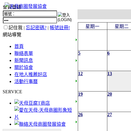
會員登錄
星期一
星期二
記住我 |
忘記密碼?
|
帳號註冊!
網站導覽
首頁
5
6
聯絡表單
新聞訊息
關於協會
12
13
在地人推薦好店
活動行事曆
SERVICE
19
20
26
27