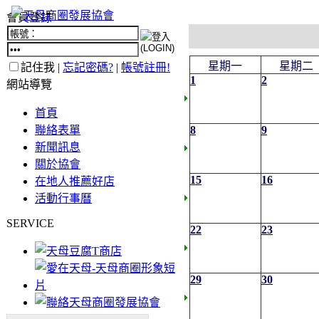
會員登錄
星期一
星期二
記住我 |
忘記密碼?
|
帳號註冊!
1
2
網站導覽
首頁
聯絡表單
8
9
新聞訊息
關於協會
15
16
在地人推薦好店
活動行事曆
SERVICE
22
23
29
30