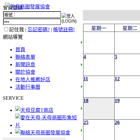
會員登錄
星期一
星期二
記住我 |
忘記密碼?
|
帳號註冊!
網站導覽
首頁
4
5
聯絡表單
新聞訊息
關於協會
11
12
在地人推薦好店
活動行事曆
SERVICE
18
19
25
26