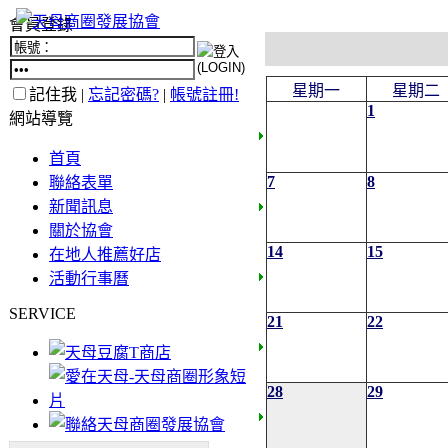
會員登錄
星期一
星期二
記住我 |
忘記密碼?
|
帳號註冊!
1
網站導覽
首頁
7
8
聯絡表單
新聞訊息
關於協會
14
15
在地人推薦好店
活動行事曆
SERVICE
21
22
28
29