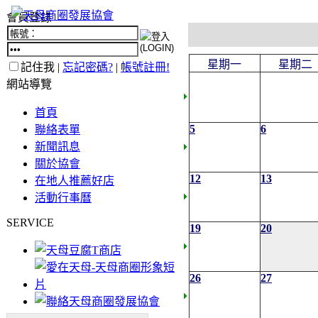
會員登錄
星期一
星期二
記住我 |
忘記密碼?
|
帳號註冊!
網站導覽
首頁
5
6
聯絡表單
新聞訊息
關於協會
12
13
在地人推薦好店
活動行事曆
SERVICE
19
20
26
27