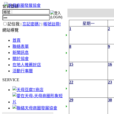
會員登錄
星期一
記住我 |
忘記密碼?
|
帳號註冊!
1
2
網站導覽
首頁
聯絡表單
8
9
新聞訊息
關於協會
15
16
在地人推薦好店
活動行事曆
SERVICE
22
23
29
30