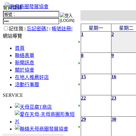
會員登錄
星期一
星期二
記住我 |
忘記密碼?
|
帳號註冊!
1
2
網站導覽
首頁
聯絡表單
8
9
新聞訊息
關於協會
15
16
在地人推薦好店
活動行事曆
SERVICE
22
23
29
30