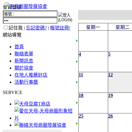
會員登錄
星期一
星期二
記住我 |
忘記密碼?
|
帳號註冊!
網站導覽
首頁
聯絡表單
4
5
新聞訊息
關於協會
11
12
在地人推薦好店
活動行事曆
SERVICE
18
19
25
26