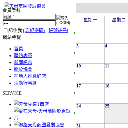
會員登錄
星期一
星期二
記住我 |
忘記密碼?
|
帳號註冊!
網站導覽
3
4
首頁
聯絡表單
新聞訊息
10
11
關於協會
在地人推薦好店
活動行事曆
17
18
SERVICE
24
25
31