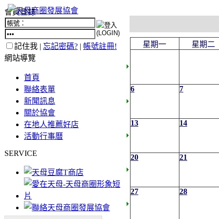
會員登錄
星期一
星期二
記住我 |
忘記密碼?
|
帳號註冊!
網站導覽
首頁
6
7
聯絡表單
新聞訊息
關於協會
13
14
在地人推薦好店
活動行事曆
SERVICE
20
21
27
28