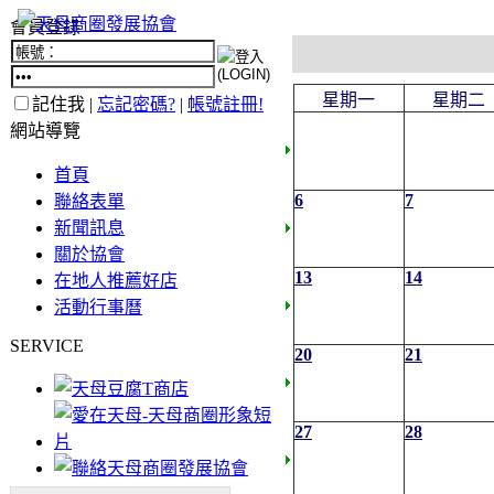
會員登錄
星期一
星期二
記住我 |
忘記密碼?
|
帳號註冊!
網站導覽
首頁
6
7
聯絡表單
新聞訊息
關於協會
13
14
在地人推薦好店
活動行事曆
SERVICE
20
21
27
28