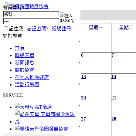
會員登錄
星期一
星期二
記住我 |
忘記密碼?
|
帳號註冊!
網站導覽
首頁
6
7
聯絡表單
新聞訊息
關於協會
13
14
在地人推薦好店
活動行事曆
SERVICE
20
21
27
28