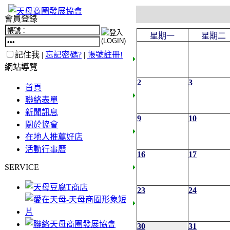
會員登錄
星期一
星期二
記住我 |
忘記密碼?
|
帳號註冊!
網站導覽
2
3
首頁
聯絡表單
新聞訊息
9
10
關於協會
在地人推薦好店
活動行事曆
16
17
SERVICE
23
24
30
31