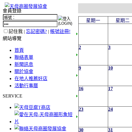
會員登錄
星期一
星期二
記住我 |
忘記密碼?
|
帳號註冊!
網站導覽
2
3
首頁
聯絡表單
新聞訊息
9
10
關於協會
在地人推薦好店
活動行事曆
16
17
SERVICE
23
24
30
31