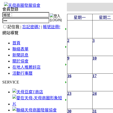
會員登錄
星期一
星期二
記住我 |
忘記密碼?
|
帳號註冊!
網站導覽
2
3
首頁
聯絡表單
新聞訊息
9
10
關於協會
在地人推薦好店
活動行事曆
16
17
SERVICE
23
24
30
31