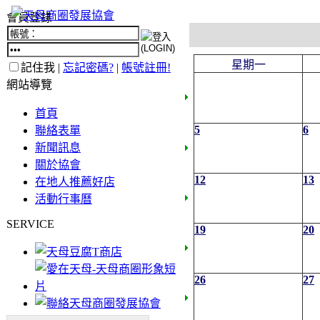
會員登錄
星期一
記住我 |
忘記密碼?
|
帳號註冊!
網站導覽
首頁
5
6
聯絡表單
新聞訊息
關於協會
12
13
在地人推薦好店
活動行事曆
SERVICE
19
20
26
27