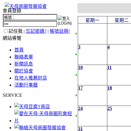
會員登錄
星期一
星期二
記住我 |
忘記密碼?
|
帳號註冊!
網站導覽
3
4
首頁
聯絡表單
新聞訊息
10
11
關於協會
在地人推薦好店
活動行事曆
17
18
SERVICE
24
25
31