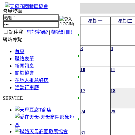
會員登錄
星期一
星期二
記住我 |
忘記密碼?
|
帳號註冊!
網站導覽
3
4
首頁
聯絡表單
新聞訊息
10
11
關於協會
在地人推薦好店
活動行事曆
17
18
SERVICE
24
25
31