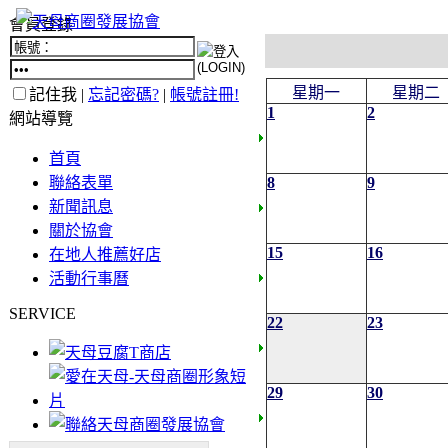
會員登錄
星期一
星期二
記住我 |
忘記密碼?
|
帳號註冊!
1
2
網站導覽
首頁
聯絡表單
8
9
新聞訊息
關於協會
15
16
在地人推薦好店
活動行事曆
SERVICE
22
23
29
30