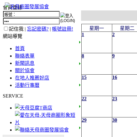
會員登錄
星期一
星期二
記住我 |
忘記密碼?
|
帳號註冊!
1
2
網站導覽
首頁
聯絡表單
8
9
新聞訊息
關於協會
15
16
在地人推薦好店
活動行事曆
SERVICE
22
23
29
30