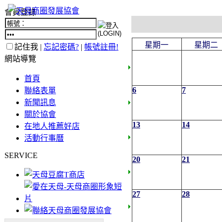
會員登錄
星期一
星期二
記住我 |
忘記密碼?
|
帳號註冊!
網站導覽
首頁
6
7
聯絡表單
新聞訊息
關於協會
13
14
在地人推薦好店
活動行事曆
SERVICE
20
21
27
28