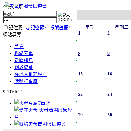
會員登錄
星期一
星期二
記住我 |
忘記密碼?
|
帳號註冊!
1
2
網站導覽
首頁
聯絡表單
8
9
新聞訊息
關於協會
15
16
在地人推薦好店
活動行事曆
SERVICE
22
23
29
30