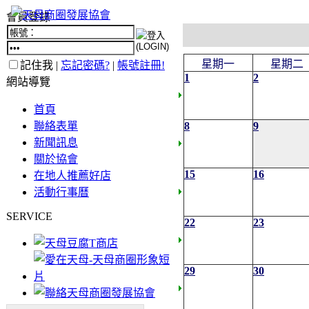
會員登錄
星期一
星期二
記住我 |
忘記密碼?
|
帳號註冊!
1
2
網站導覽
首頁
聯絡表單
8
9
新聞訊息
關於協會
15
16
在地人推薦好店
活動行事曆
SERVICE
22
23
29
30