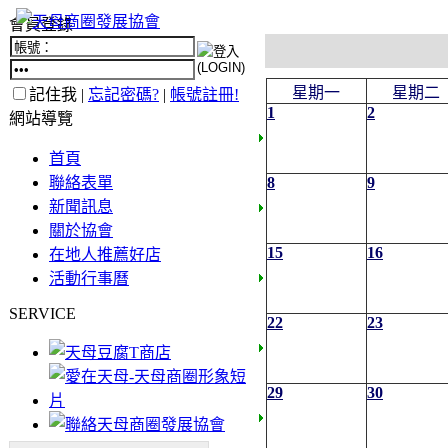
會員登錄
星期一
星期二
記住我 |
忘記密碼?
|
帳號註冊!
1
2
網站導覽
首頁
聯絡表單
8
9
新聞訊息
關於協會
15
16
在地人推薦好店
活動行事曆
SERVICE
22
23
29
30