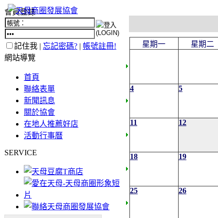
會員登錄
星期一
星期二
記住我 |
忘記密碼?
|
帳號註冊!
網站導覽
首頁
4
5
聯絡表單
新聞訊息
關於協會
11
12
在地人推薦好店
活動行事曆
SERVICE
18
19
25
26