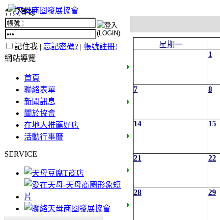
會員登錄
星期一
記住我 |
忘記密碼?
|
帳號註冊!
1
網站導覽
首頁
7
8
聯絡表單
新聞訊息
關於協會
14
15
在地人推薦好店
活動行事曆
SERVICE
21
22
28
29