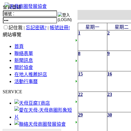
會員登錄
星期一
星期二
記住我 |
忘記密碼?
|
帳號註冊!
1
2
網站導覽
首頁
聯絡表單
8
9
新聞訊息
關於協會
15
16
在地人推薦好店
活動行事曆
SERVICE
22
23
29
30