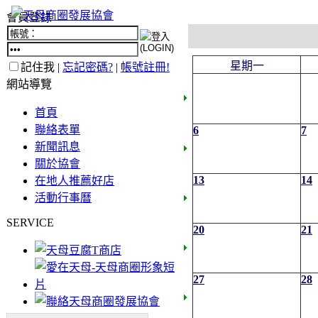
會員登錄
星期一
記住我 |
忘記密碼?
|
帳號註冊!
網站導覽
首頁
聯絡表單
6
7
新聞訊息
關於協會
13
14
在地人推薦好店
活動行事曆
SERVICE
20
21
27
28