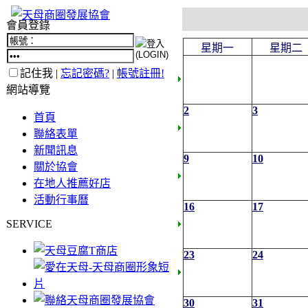
會員登錄
星期一
星期二
記住我 |
忘記密碼?
|
帳號註冊!
網站導覽
2
3
首頁
聯絡表單
新聞訊息
9
10
關於協會
在地人推薦好店
活動行事曆
16
17
SERVICE
23
24
30
31