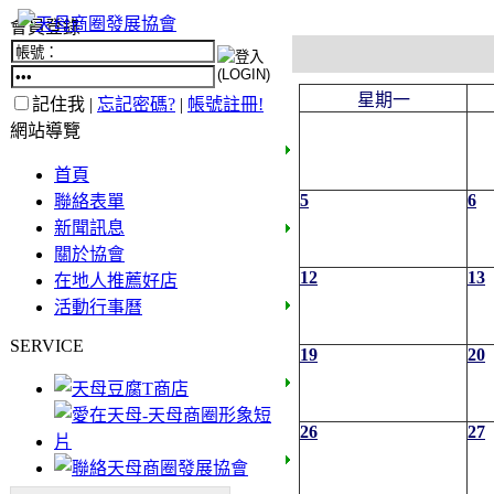
會員登錄
星期一
記住我 |
忘記密碼?
|
帳號註冊!
網站導覽
首頁
5
6
聯絡表單
新聞訊息
關於協會
12
13
在地人推薦好店
活動行事曆
SERVICE
19
20
26
27