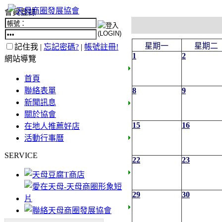
會員登錄
星期一
星期二
記住我 |
忘記密碼?
|
帳號註冊!
1
2
網站導覽
首頁
聯絡表單
8
9
新聞訊息
關於協會
15
16
在地人推薦好店
活動行事曆
SERVICE
22
23
29
30