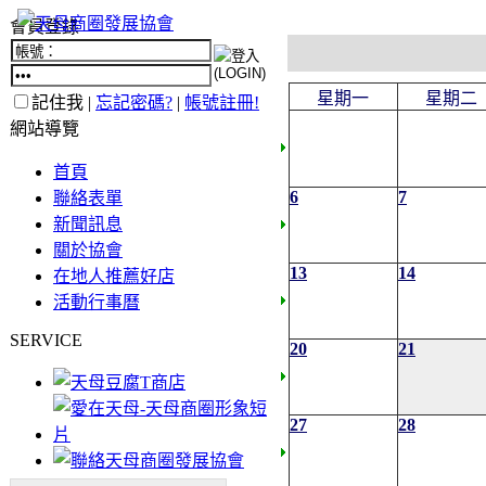
會員登錄
星期一
星期二
記住我 |
忘記密碼?
|
帳號註冊!
網站導覽
首頁
6
7
聯絡表單
新聞訊息
關於協會
13
14
在地人推薦好店
活動行事曆
SERVICE
20
21
27
28