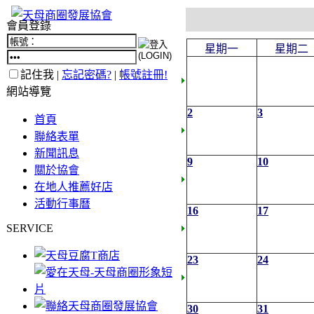
會員登錄
星期一
星期二
記住我 |
忘記密碼?
|
帳號註冊!
網站導覽
2
3
首頁
聯絡表單
新聞訊息
9
10
關於協會
在地人推薦好店
活動行事曆
16
17
SERVICE
23
24
30
31