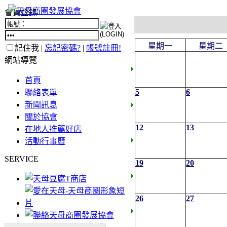
會員登錄
星期一
星期二
記住我 |
忘記密碼?
|
帳號註冊!
網站導覽
首頁
5
6
聯絡表單
新聞訊息
關於協會
12
13
在地人推薦好店
活動行事曆
SERVICE
19
20
26
27