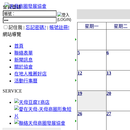
會員登錄
星期一
星期二
記住我 |
忘記密碼?
|
帳號註冊!
網站導覽
首頁
5
6
聯絡表單
新聞訊息
關於協會
12
13
在地人推薦好店
活動行事曆
SERVICE
19
20
26
27