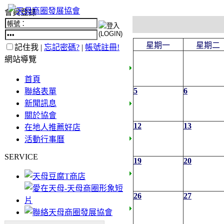
會員登錄
星期一
星期二
記住我 |
忘記密碼?
|
帳號註冊!
網站導覽
首頁
5
6
聯絡表單
新聞訊息
關於協會
12
13
在地人推薦好店
活動行事曆
SERVICE
19
20
26
27