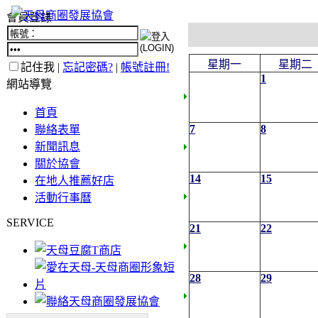
會員登錄
星期一
星期二
記住我 |
忘記密碼?
|
帳號註冊!
1
網站導覽
首頁
7
8
聯絡表單
新聞訊息
關於協會
14
15
在地人推薦好店
活動行事曆
SERVICE
21
22
28
29