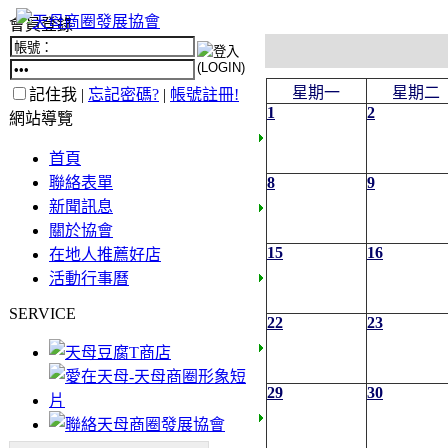
會員登錄
星期一
星期二
記住我 |
忘記密碼?
|
帳號註冊!
1
2
網站導覽
首頁
聯絡表單
8
9
新聞訊息
關於協會
15
16
在地人推薦好店
活動行事曆
SERVICE
22
23
29
30