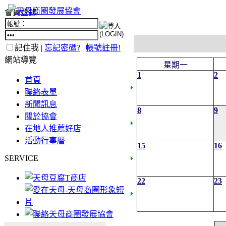
會員登錄
記住我 |
忘記密碼?
|
帳號註冊!
網站導覽
星期一
1
2
首頁
聯絡表單
新聞訊息
8
9
關於協會
在地人推薦好店
活動行事曆
15
16
SERVICE
22
23