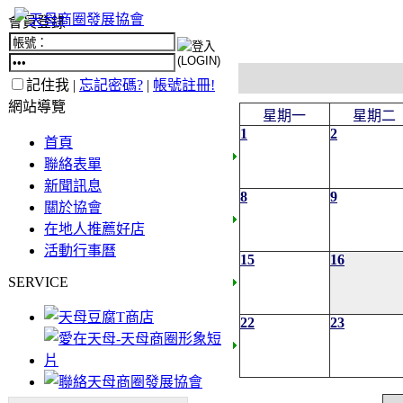
會員登錄
記住我 |
忘記密碼?
|
帳號註冊!
網站導覽
星期一
星期二
1
2
首頁
聯絡表單
新聞訊息
8
9
關於協會
在地人推薦好店
活動行事曆
15
16
SERVICE
22
23