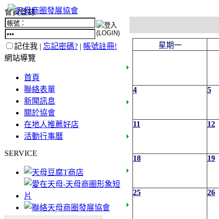
會員登錄
星期一
記住我 |
忘記密碼?
|
帳號註冊!
網站導覽
首頁
聯絡表單
4
5
新聞訊息
關於協會
11
12
在地人推薦好店
活動行事曆
SERVICE
18
19
25
26