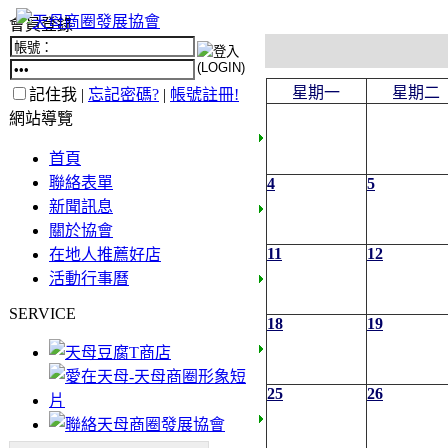
會員登錄
星期一
星期二
記住我 |
忘記密碼?
|
帳號註冊!
網站導覽
首頁
聯絡表單
4
5
新聞訊息
關於協會
11
12
在地人推薦好店
活動行事曆
SERVICE
18
19
25
26