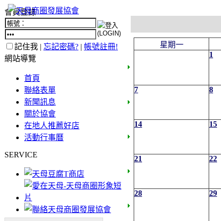
會員登錄
星期一
記住我 |
忘記密碼?
|
帳號註冊!
1
網站導覽
首頁
7
8
聯絡表單
新聞訊息
關於協會
14
15
在地人推薦好店
活動行事曆
SERVICE
21
22
28
29