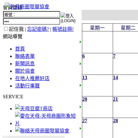
會員登錄
星期一
星期二
記住我 |
忘記密碼?
|
帳號註冊!
網站導覽
首頁
6
7
聯絡表單
新聞訊息
關於協會
13
14
在地人推薦好店
活動行事曆
SERVICE
20
21
27
28