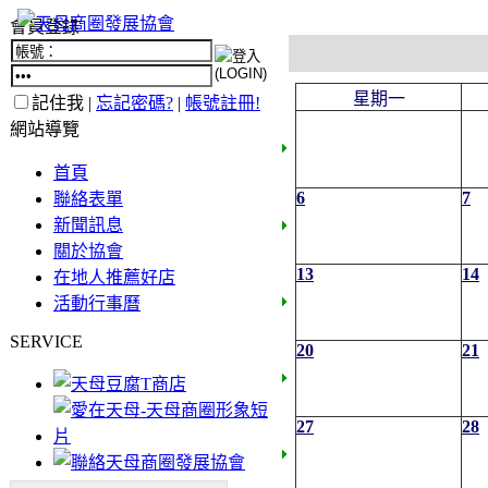
會員登錄
星期一
記住我 |
忘記密碼?
|
帳號註冊!
網站導覽
首頁
6
7
聯絡表單
新聞訊息
關於協會
13
14
在地人推薦好店
活動行事曆
SERVICE
20
21
27
28